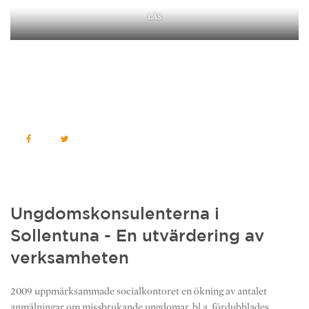
LÄS
Ungdomskonsulenterna i
Sollentuna - En utvärdering av
verksamheten
2009 uppmärksammade socialkontoret en ökning av antalet
anmälningar om missbrukande ungdomar, bl.a. fördubblades