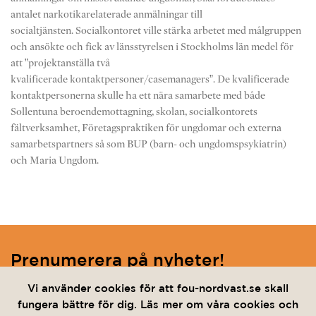
antalet narkotikarelaterade anmälningar till
socialtjänsten. Socialkontoret ville stärka arbetet med målgruppen
och ansökte och fick av länsstyrelsen i Stockholms län medel för
att ”projektanställa två
kvalificerade kontaktpersoner/casemanagers”. De kvalificerade
kontaktpersonerna skulle ha ett nära samarbete med både
Sollentuna beroendemottagning, skolan, socialkontorets
fältverksamhet, Företagspraktiken för ungdomar och externa
samarbetspartners så som BUP (barn- och ungdomspsykiatrin)
och Maria Ungdom.
Prenumerera på nyheter!
Ange din e-post nedan för att hålla dig uppdaterad.
Vi använder cookies för att fou-nordvast.se skall
fungera bättre för dig. Läs mer om våra cookies och