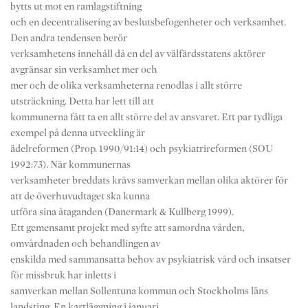
bytts ut mot en ramlagstiftning
och en decentralisering av beslutsbefogenheter och verksamhet.
Den andra tendensen berör
verksamhetens innehåll då en del av välfärdsstatens aktörer
avgränsar sin verksamhet mer och
mer och de olika verksamheterna renodlas i allt större
utsträckning. Detta har lett till att
kommunerna fått ta en allt större del av ansvaret. Ett par tydliga
exempel på denna utveckling är
ädelreformen (Prop. 1990/91:14) och psykiatrireformen (SOU
1992:73). När kommunernas
verksamheter breddats krävs samverkan mellan olika aktörer för
att de överhuvudtaget ska kunna
utföra sina åtaganden (Danermark & Kullberg 1999).
Ett gemensamt projekt med syfte att samordna vården,
omvårdnaden och behandlingen av
enskilda med sammansatta behov av psykiatrisk vård och insatser
för missbruk har inletts i
samverkan mellan Sollentuna kommun och Stockholms läns
landsting. En kartläggning i januari