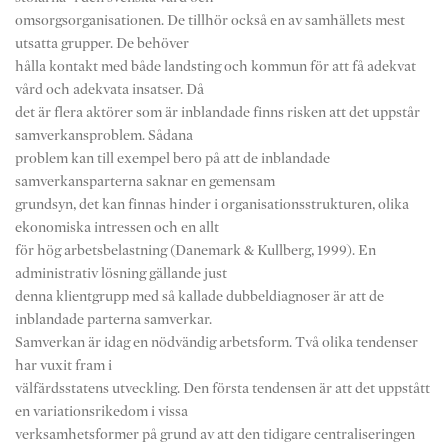
omsorgsorganisationen. De tillhör också en av samhällets mest
utsatta grupper. De behöver
hålla kontakt med både landsting och kommun för att få adekvat
vård och adekvata insatser. Då
det är flera aktörer som är inblandade finns risken att det uppstår
samverkansproblem. Sådana
problem kan till exempel bero på att de inblandade
samverkansparterna saknar en gemensam
grundsyn, det kan finnas hinder i organisationsstrukturen, olika
ekonomiska intressen och en allt
för hög arbetsbelastning (Danemark & Kullberg, 1999). En
administrativ lösning gällande just
denna klientgrupp med så kallade dubbeldiagnoser är att de
inblandade parterna samverkar.
Samverkan är idag en nödvändig arbetsform. Två olika tendenser
har vuxit fram i
välfärdsstatens utveckling. Den första tendensen är att det uppstått
en variationsrikedom i vissa
verksamhetsformer på grund av att den tidigare centraliseringen