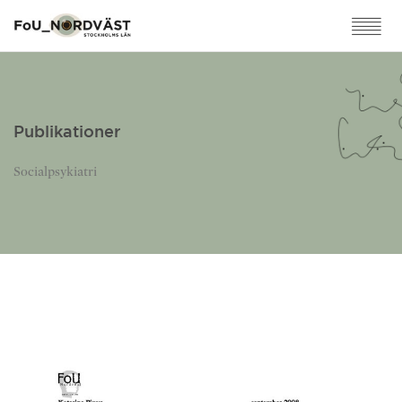
Publikationer
Socialpsykiatri