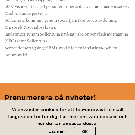
2007 visade att c: a 50 personer är berörda av samordnade insatser.
Medverkande parter är
Sollentuna kommun, genom socialtjänstkontorets avdelning
Missbruk & socialpsykiatri,
landstinget genom Sollentuna psykiatriska öppenvårdsmottagning
(SPÖ) samt Sollentuna
beroendemottagning (SBM), med både en landstings- och en
kommundel.
Prenumerera på nyheter!
Ange din e-post nedan för att hålla dig uppdaterad.
Vi använder cookies för att fou-nordvast.se skall
fungera bättre för dig. Läs mer om våra cookies och
hur du kan anpassa dessa.
Jag vill prenumerera på nyhetsbrevet och har läst
Läs mer
OK
integritetspolicyn.