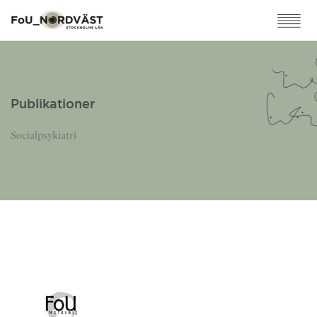
Publikationer
Socialpsykiatri