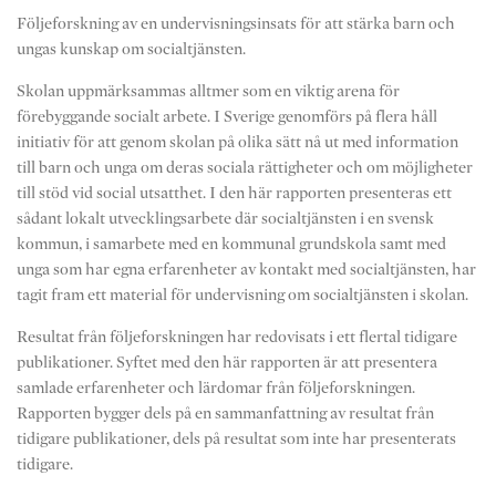
Följeforskning av en undervisningsinsats för att stärka barn och
ungas kunskap om socialtjänsten.
Skolan uppmärksammas alltmer som en viktig arena för
förebyggande socialt arbete. I Sverige genomförs på flera håll
initiativ för att genom skolan på olika sätt nå ut med information
till barn och unga om deras sociala rättigheter och om möjligheter
till stöd vid social utsatthet. I den här rapporten presenteras ett
sådant lokalt utvecklingsarbete där socialtjänsten i en svensk
kommun, i samarbete med en kommunal grundskola samt med
unga som har egna erfarenheter av kontakt med socialtjänsten, har
tagit fram ett material för undervisning om socialtjänsten i skolan.
Resultat från följeforskningen har redovisats i ett flertal tidigare
publikationer. Syftet med den här rapporten är att presentera
samlade erfarenheter och lärdomar från följeforskningen.
Rapporten bygger dels på en sammanfattning av resultat från
tidigare publikationer, dels på resultat som inte har presenterats
tidigare.