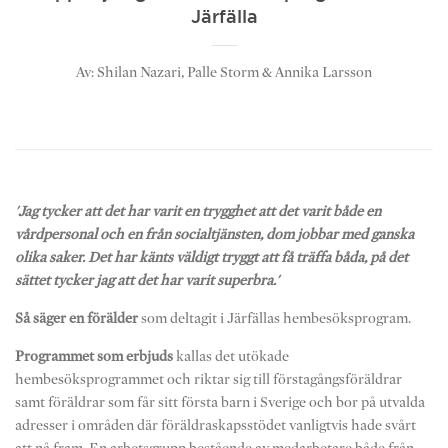
Järfälla
Av: Shilan Nazari, Palle Storm & Annika Larsson
ÖPPNA PDF
'Jag tycker att det har varit en trygghet att det varit både en
vårdpersonal och en från socialtjänsten, dom jobbar med ganska
olika saker. Det har känts väldigt tryggt att få träffa båda, på det
sättet tycker jag att det har varit superbra.'
Så säger en förälder
som deltagit i Järfällas hembesöksprogram.
Programmet som erbjuds
kallas det utökade
hembesöksprogrammet och riktar sig till förstagångsföräldrar
samt föräldrar som får sitt första barn i Sverige och bor på utvalda
adresser i områden där föräldraskapsstödet vanligtvis hade svårt