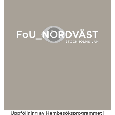
Uppföljning av Hembesöksprogrammet i