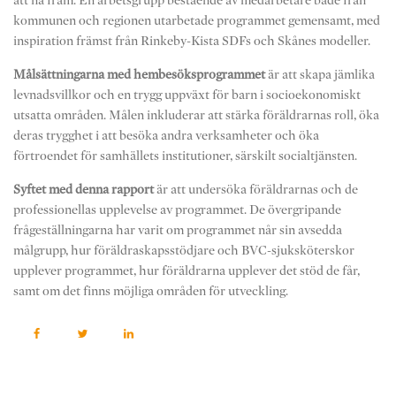
att nå fram. En arbetsgrupp bestående av medarbetare både från
kommunen och regionen utarbetade programmet gemensamt, med
inspiration främst från Rinkeby-Kista SDFs och Skånes modeller.
Målsättningarna med hembesöksprogrammet
är att skapa jämlika
levnadsvillkor och en trygg uppväxt för barn i socioekonomiskt
utsatta områden. Målen inkluderar att stärka föräldrarnas roll, öka
deras trygghet i att besöka andra verksamheter och öka
förtroendet för samhällets institutioner, särskilt socialtjänsten.
Syftet med denna rapport
är att undersöka föräldrarnas och de
professionellas upplevelse av programmet. De övergripande
frågeställningarna har varit om programmet når sin avsedda
målgrupp, hur föräldraskapsstödjare och BVC-sjuksköterskor
upplever programmet, hur föräldrarna upplever det stöd de får,
samt om det finns möjliga områden för utveckling.