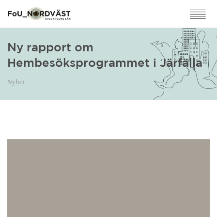
Ny rapport om
Hembesöksprogrammet i Järfälla
Nyhet