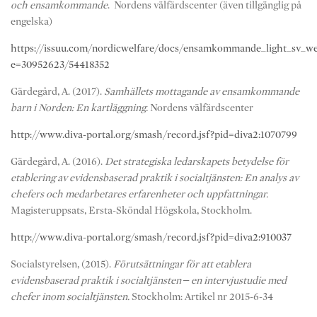
och ensamkommande
. Nordens välfärdscenter (även tillgänglig på
engelska)
https://issuu.com/nordicwelfare/docs/ensamkommande_light_sv_w
e=30952623/54418352
Gärdegård, A. (2017).
Samhällets mottagande av ensamkommande
barn i Norden: En kartläggning.
Nordens välfärdscenter
http://www.diva-portal.org/smash/record.jsf?pid=diva2:1070799
Gärdegård, A. (2016).
Det strategiska ledarskapets betydelse för
etablering av evidensbaserad praktik i socialtjänsten: En analys av
chefers och medarbetares erfarenheter och uppfattningar.
Magisteruppsats, Ersta-Sköndal Högskola, Stockholm.
http://www.diva-portal.org/smash/record.jsf?pid=diva2:910037
Socialstyrelsen, (2015).
Förutsättningar för att etablera
evidensbaserad praktik i socialtjänsten – en intervjustudie med
chefer inom socialtjänsten.
Stockholm: Artikel nr 2015-6-34