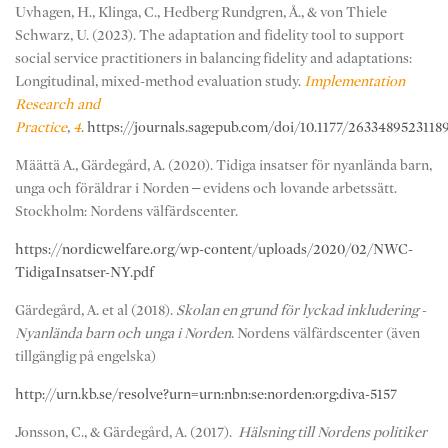
Uvhagen, H., Klinga, C., Hedberg Rundgren, Å., & von Thiele
Schwarz, U. (2023). The adaptation and fidelity tool to support
social service practitioners in balancing fidelity and adaptations:
Longitudinal, mixed-method evaluation study.
Implementation
Research and
Practice
,
4
.
https://journals.sagepub.com/doi/10.1177/2633489523118
Määttä A., Gärdegård, A. (2020). Tidiga insatser för nyanlända barn,
unga och föräldrar i Norden – evidens och lovande arbetssätt.
Stockholm: Nordens välfärdscenter.
https://nordicwelfare.org/wp-content/uploads/2020/02/NWC-
TidigaInsatser-NY.pdf
Gärdegård, A. et al (2018).
Skolan en grund för lyckad inkludering -
Nyanlända barn och unga i Norden
. Nordens välfärdscenter (även
tillgänglig på engelska)
http://urn.kb.se/resolve?urn=urn:nbn:se:norden:org:diva-5157
Jonsson, C., & Gärdegård, A. (2017).
Hälsning till Nordens politiker