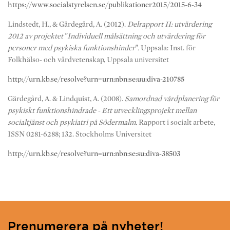
https://www.socialstyrelsen.se/publikationer2015/2015-6-34
Lindstedt, H., & Gärdegård, A. (2012).
Delrapport II: utvärdering
2012 av projektet ”Individuell målsättning och utvärdering för
personer med psykiska funktionshinder”.
Uppsala: Inst. för
Folkhälso- och vårdvetenskap, Uppsala universitet
http://urn.kb.se/resolve?urn=urn:nbn:se:uu:diva-210785
Gärdegård, A. & Lindquist, A. (2008).
Samordnad vårdplanering för
psykiskt funktionshindrade - Ett utvecklingsprojekt mellan
socialtjänst och psykiatri på Södermalm.
Rapport i socialt arbete,
ISSN 0281-6288; 132. Stockholms Universitet
http://urn.kb.se/resolve?urn=urn:nbn:se:su:diva-38503
Prenumerera på nyheter!