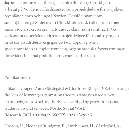
Jag är socionom med fil mag i socialt arbete. Jag har tidigare
arbetat på Nordens välfärdscenter som projektledare för projektet
Nyanlända barn och unga i Norden. Dessförinnan inom
socialtjänsten på Södermalm i Stockholm stad, i olika funktioner
såsom socialsekreterare, metodutvecklare inom samtliga IFO:s
verksamhetsområden och som projektledare för mindre projekt
såväl som stadsdelsövergripande FoU uppdrag. Mina
specialområden är implementering, organisatoriska förutsättningar
för evidensbaserad praktik och Lovande arbetssätt.
Publikationer:
Håkan
Uvhagen
,
Anna
Gärdegård
&
Charlotte
Klinga
(2024)
Through
the lens of learning organization theory: strategies used when
introducing new work methods as described by practitioners and
leaders in social services,
Nordic Social Work
Research,
DOI:
10.1080/2156857X.2024.2329945
Hasson, H., Hedberg Rundgren, E., Strehlenert, H., Gärdegård, A.,