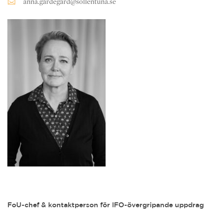
anna.gardegard@sollentuna.se
FoU-chef & kontaktperson för IFO-övergripande uppdrag