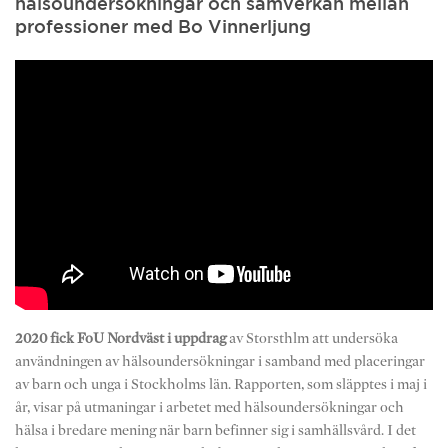
hälsoundersökningar och samverkan mellan
professioner med Bo Vinnerljung
2020 fick FoU Nordväst i uppdrag
av Storsthlm att undersöka
användningen av hälsoundersökningar i samband med placeringar
av barn och unga i Stockholms län. Rapporten, som släpptes i maj i
år, visar på utmaningar i arbetet med hälsoundersökningar och
hälsa i bredare mening när barn befinner sig i samhällsvård. I det