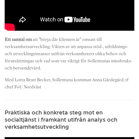
Ett samtal om
att ”börja där klienten är” omsatt till
verksamhetsutveckling. Vikten av att anpassa stöd-, utbildnings-
och utvecklingsinsatser utifrån verksamheters olika behov och
förutsättningar och vad som var viktigt för Sollentunas missbruks-
och beroendevård.
Med Lotta Bratt Becker, Sollentuna kommun Anna Gärdegård, tf
chef FoU Nordväst
Praktiska och konkreta steg mot en
socialtjänst i framkant utifrån analys och
verksamhetsutveckling