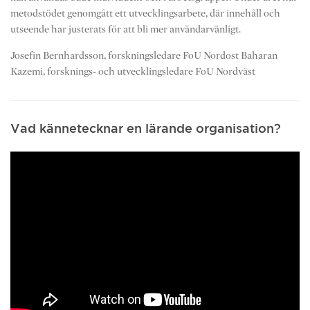
metodstödet genomgått ett utvecklingsarbete, där innehåll och
utseende har justerats för att bli mer användarvänligt.
Josefin Bernhardsson, forskningsledare FoU Nordost Baharan
Kazemi, forsknings- och utvecklingsledare FoU Nordväst
Vad kännetecknar en lärande organisation?