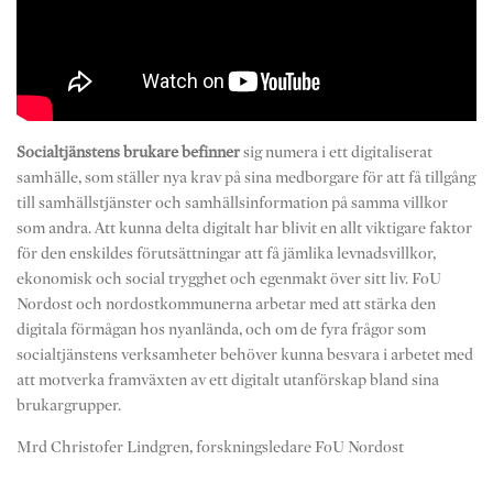
Socialtjänstens brukare befinner
sig numera i ett digitaliserat
samhälle, som ställer nya krav på sina medborgare för att få tillgång
till samhällstjänster och samhällsinformation på samma villkor
som andra. Att kunna delta digitalt har blivit en allt viktigare faktor
för den enskildes förutsättningar att få jämlika levnadsvillkor,
ekonomisk och social trygghet och egenmakt över sitt liv. FoU
Nordost och nordostkommunerna arbetar med att stärka den
digitala förmågan hos nyanlända, och om de fyra frågor som
socialtjänstens verksamheter behöver kunna besvara i arbetet med
att motverka framväxten av ett digitalt utanförskap bland sina
brukargrupper.
Mrd Christofer Lindgren, forskningsledare FoU Nordost