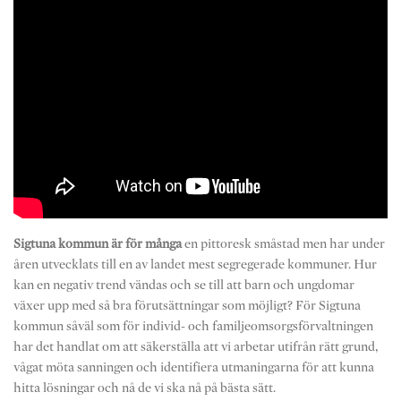
Sigtuna kommun är för många
en pittoresk småstad men har under
åren utvecklats till en av landet mest segregerade kommuner. Hur
kan en negativ trend vändas och se till att barn och ungdomar
växer upp med så bra förutsättningar som möjligt? För Sigtuna
kommun såväl som för individ- och familjeomsorgsförvaltningen
har det handlat om att säkerställa att vi arbetar utifrån rätt grund,
vågat möta sanningen och identifiera utmaningarna för att kunna
hitta lösningar och nå de vi ska nå på bästa sätt.