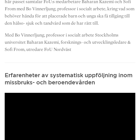
här passet samtalar FoU:s medarbetare Baharan Kazemi och Sofi
From med Bo Vinnerljung, professor i socialt arbete, kring vad som
behöver hända för att placerade barn och unga ska få tillgång till
den hälso- sjuk och tandvård som de har rätt till.
Med Bo Vinnerljung, professor i socialt arbete Stockholms
universitet Baharan Kazemi, forsknings- och utvecklingsledare &
Sofi From, utredare FoU Nordväst
Erfarenheter av systematisk uppföljning inom
missbruks- och beroendevården