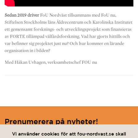
Sedan 2019 driver
FoU Nordväst tillsammans med FoU nu,
Stiftelsen Stockholms läns Äldrecentrum och Karolinska Institutet
ett gemensamt forsknings- och utvecklingsprojekt som finansieras
av FORTE tillämpad välfärdsforskning. Vad har gjorts hittills och
var befinner sig projektet just nu? Och hur kommer en lärande
organisation in i bilden?
Med Håkan Uvhagen, verksamhetschef FOU nu
Prenumerera på nyheter!
Ange din e-post nedan för att hålla dig uppdaterad.
Vi använder cookies för att fou-nordvast.se skall