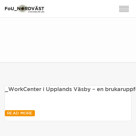
_WorkCenter i Upplands Väsby – en brukaruppföl
READ MORE