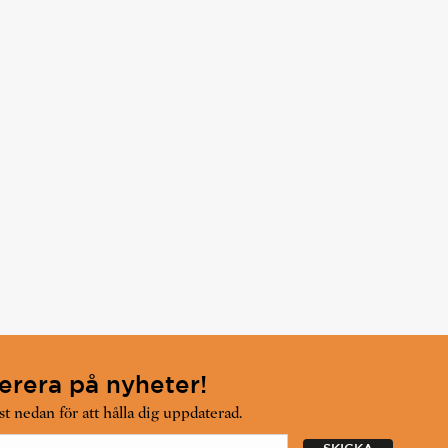
rera på nyheter!
t nedan för att hålla dig uppdaterad.