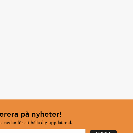
rera på nyheter!
t nedan för att hålla dig uppdaterad.