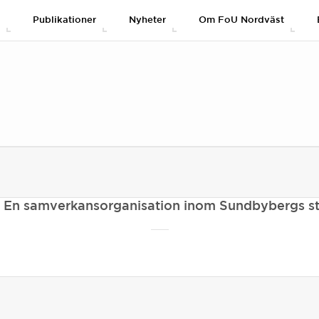
g
Publikationer
Nyheter
Om FoU Nordväst
 En samverkansorganisation inom Sundbybergs s