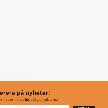
rera på nyheter!
t nedan för att hålla dig uppdaterad.