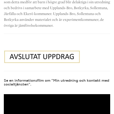
som detta medför att barn i högre grad blir delaktiga i sin utredning
och bedrivs i samarbete med Upplands-Bro, Botkyrka, Sollentuna,
Järfälla och Ekerö kommuner. Upplands-Bro, Sollentuna och
Botkyrka använder materialet och är experimentkommuner, de
övriga är jämförelsekommuner.
Se en informationsfilm om "Min utredning och kontakt med
socialtjänsten".