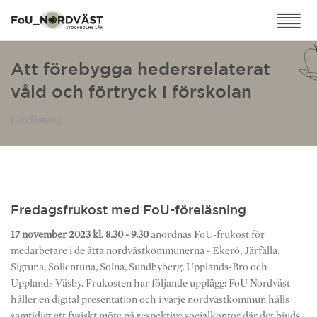
Att förebygga hedersrelaterat
våld och förtryck i förskolan
Föreläsning
Fredagsfrukost med FoU-föreläsning
17 november 2023 kl. 8.30 - 9.30
anordnas FoU-frukost för
medarbetare i de åtta nordvästkommunerna - Ekerö, Järfälla,
Sigtuna, Sollentuna, Solna, Sundbyberg, Upplands-Bro och
Upplands Väsby. Frukosten har följande upplägg: FoU Nordväst
håller en digital presentation och i varje nordvästkommun hålls
samtidigt ett fysiskt möte på respektive socialkontor där det bjuds