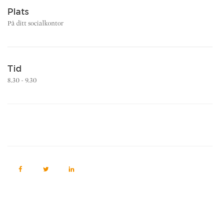
Plats
På ditt socialkontor
Tid
8.30 - 9.30
ANMÄL DIG HÄR!