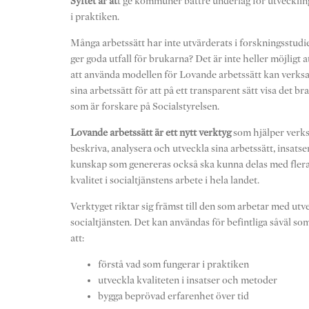
Syftet är at
t ge kommuner bättre underlag för utveckling
i praktiken.
Många arbetssätt har inte utvärderats i forskningsstudie
ger goda utfall för brukarna? Det är inte heller möjligt 
att använda modellen för Lovande arbetssätt kan verk
sina arbetssätt för att på ett transparent sätt visa det b
som är forskare på Socialstyrelsen.
Lovande arbetssätt är ett nytt verktyg
som hjälper verks
beskriva, analysera och utveckla sina arbetssätt, insats
kunskap som genereras också ska kunna delas med flera, 
kvalitet i socialtjänstens arbete i hela landet.
Verktyget riktar sig främst till den som arbetar med utv
socialtjänsten. Det kan användas för befintliga såväl som
att:
förstå vad som fungerar i praktiken
utveckla kvaliteten i insatser och metoder
bygga beprövad erfarenhet över tid