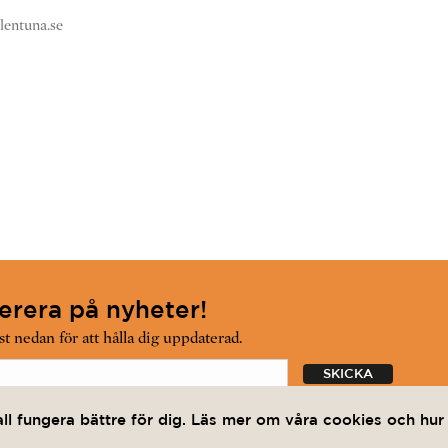
lentuna.se
rera på nyheter!
t nedan för att hålla dig uppdaterad.
enumerera på nyhetsbrevet och har läst
integritetspolicyn.
all fungera bättre för dig. Läs mer om våra cookies och hu