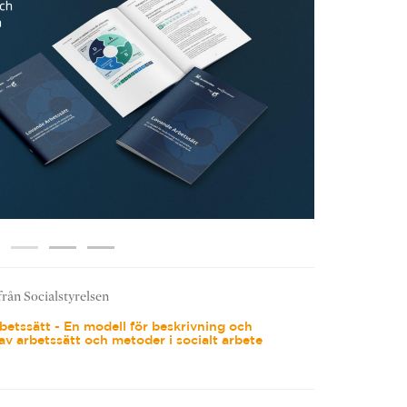
från Socialstyrelsen
etssätt - En modell för beskrivning och
av arbetssätt och metoder i socialt arbete