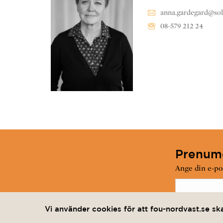
anna.gardegard@sol
08-579 212 24
Prenume
Ange din e-pos
Jag vill pr
Vi använder cookies för att fou-nordvast.se sk