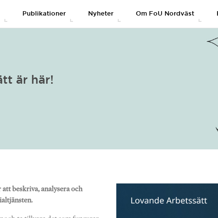
g
Publikationer
Nyheter
Om FoU Nordväst
tt är här!
r att beskriva, analysera och
altjänsten.