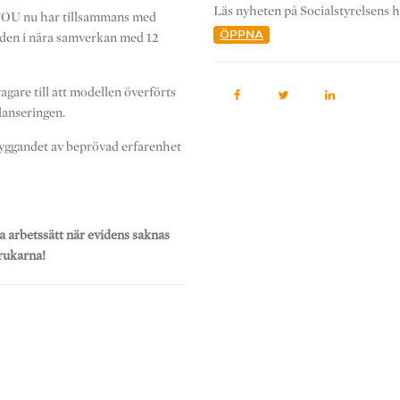
Läs nyheten på Socialstyrelsens 
FOU nu har tillsammans med
anden i nära samverkan med 12
ÖPPNA
agare till att modellen överförts
lanseringen.
 byggandet av beprövad erfarenhet
a arbetssätt när evidens saknas
brukarna!