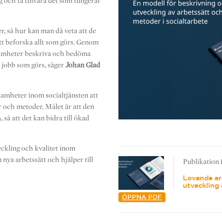
 och ta tillvara det som fungerar
r, så hur kan man då veta att de
att beforska allt som görs. Genom
samheter beskriva och bedöma
ra jobb som görs, säger
Johan Glad
amheter inom socialtjänsten att
er och metoder. Målet är att den
så att det kan bidra till ökad
eckling och kvalitet inom
 nya arbetssätt och hjälper till
Publikation 
Lovande arb
utveckling 
ÖPPNA PDF