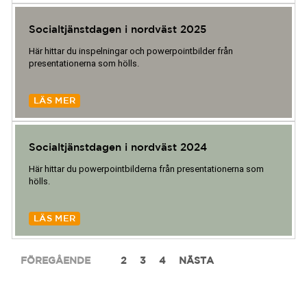
Socialtjänstdagen i nordväst 2025
Här hittar du inspelningar och powerpointbilder från
presentationerna som hölls.
LÄS MER
Socialtjänstdagen i nordväst 2024
Här hittar du powerpointbilderna från presentationerna som
hölls.
LÄS MER
FÖREGÅENDE
1
2
3
4
NÄSTA