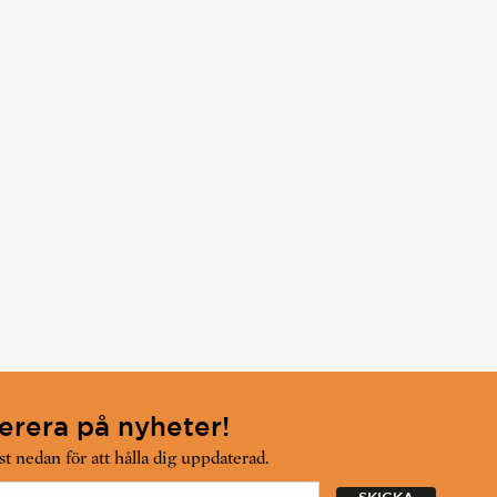
rera på nyheter!
t nedan för att hålla dig uppdaterad.