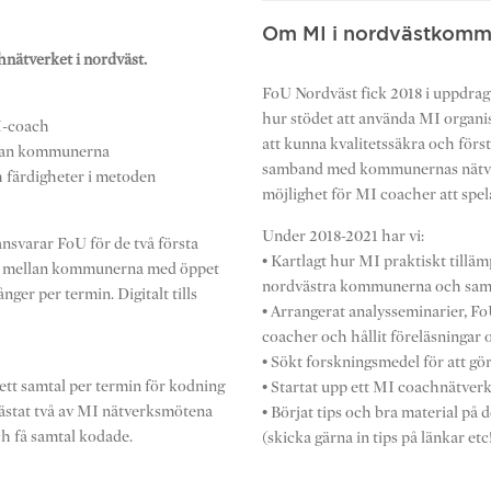
Om MI i nordvästkom
nätverket i nordväst.
FoU Nordväst fick 2018 i uppdrag
hur stödet att använda MI organi
MI-coach
att kunna kvalitetssäkra och för
ellan kommunerna
samband med kommunernas nätver
h färdigheter i metoden
möjlighet för MI coacher att spel
Under 2018-2021 har vi:
nsvarar FoU för de två första
• Kartlagt hur MI praktiskt tillä
kap mellan kommunerna med öppet
nordvästra kommunerna och samma
nger per termin. Digitalt tills
• Arrangerat analysseminarier, 
coacher och hållit föreläsningar
• Sökt forskningsmedel för att g
ett samtal per termin för kodning
• Startat upp ett MI coachnätver
gästat två av MI nätverksmötena
• Börjat tips och bra material 
ch få samtal kodade.
(skicka gärna in tips på länkar etc