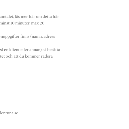
samtalet, läs mer här om detta här
 (minst 10 minuter, max 20
sonuppgifter finns (namn, adress
a
d en klient eller annan) så berätta
betet och att du kommer radera
lentuna.se