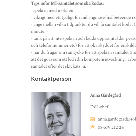
Tips inför MI-samtalet som ska kodas:
- spela in med mobilen
- viktigt med ett tydligt förändringmöte/målbeteende i 
- ange mellan vilka tidpunkter du vill få samtalet kodat
minuter)
- tänk på att inte spela in och ladda upp samtal där per
och telefonnummer etc) för att öka skyddet för enskild
- när du frågar om samtycke för att spela in samtalet (me
att det görs som ett led i din kompetensutveckling i ar
samtalet efter det skickats in.
Kontaktperson
Anna Gärdegård
FoU-chef
anna.gardegard@sol
08-579 212 24