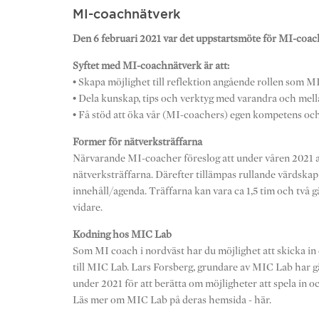
MI-coachnätverk
Den 6 februari 2021 var det uppstartsmöte för MI-coach
Syftet med MI-coachnätverk är att:
• Skapa möjlighet till reflektion angående rollen som 
• Dela kunskap, tips och verktyg med varandra och m
• Få stöd att öka vår (MI-coachers) egen kompetens oc
Former för nätverksträffarna
Närvarande MI-coacher föreslog att under våren 2021 a
nätverksträffarna. Därefter tillämpas rullande värds
innehåll/agenda. Träffarna kan vara ca 1,5 tim och två gå
vidare.
Kodning hos MIC Lab
Som MI coach i nordväst har du möjlighet att skicka in 
till MIC Lab. Lars Forsberg, grundare av MIC Lab har 
under 2021 för att berätta om möjligheter att spela in o
Läs mer om MIC Lab på deras hemsida - här.