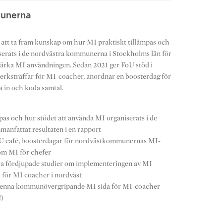
munerna
 att ta fram kunskap om hur MI praktiskt tillämpas och
serats i de nordvästra kommunerna i Stockholms län för
stärka MI användningen. Sedan 2021 ger FoU stöd i
ksträffar för MI-coacher, anordnar en boosterdag för
a in och koda samtal.
mpas och hur stödet att använda MI organiserats i de
nfattat resultaten i en rapport
FoU café, boosterdagar för nordvästkommunernas MI-
 om MI för chefer
öra fördjupade studier om implementeringen av MI
k för MI coacher i nordväst
på denna kommunövergripande MI sida för MI-coacher
!)