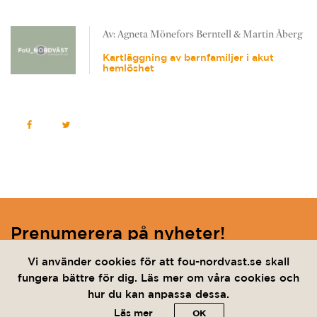
ÖPPNA PDF
Av: Agneta Mönefors Berntell & Martin Åberg
Kartläggning av barnfamiljer i akut
hemlöshet
ÖPPNA PDF
Prenumerera på nyheter!
Ange din e-post nedan för att hålla dig uppdaterad.
Vi använder cookies för att fou-nordvast.se skall
fungera bättre för dig. Läs mer om våra cookies och
hur du kan anpassa dessa.
Jag vill prenumerera på nyhetsbrevet och har läst
Läs mer
integritetspolicyn.
OK