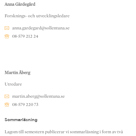
Anna Gärdegård
Forsknings- och utvecklingsledare
anna.gardegard@sollentuna.se
08-579 212 24
Martin Åberg
Utredare
martin.aberg@sollentuna.se
08-579 220 73
Sommarläsning
Lagom till semestern publicerar vi sommarläsning i form av två