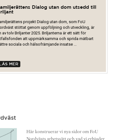
amiljerättens Dialog utan dom utsedd till
riljant
amiljerättens projekt Dialog utan dom, som FoU
ordväst stöttat genom uppföljning och utveckling, är
n av tolv Briljanter 2025. Briljanterna är ett sätt för
tfallsfonden att uppmärksamma och sprida mätbart
ättre sociala och hälsofrämjande insatse ...
LÄS MER
rdväst
Här konstruerar vi nya sidor om FoU
Nordvästs arbetssätt och vad vi erbjuder