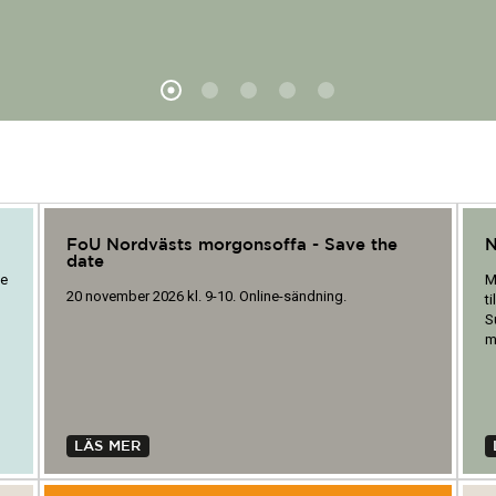
FoU Nordvästs morgonsoffa - Save the
N
date
he
M
20 november 2026 kl. 9-10. Online-sändning.
t
S
m
LÄS MER