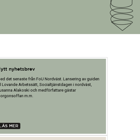
ytt nyhetsbrev
ed det senaste från FoU Nordväst. Lansering av guiden
ill Lovande Arbetssätt, Socialtjänstdagen i nordväst,
usanna Alakoski och medförfattare gästar
orgonsoffan m.m.
LÄS MER