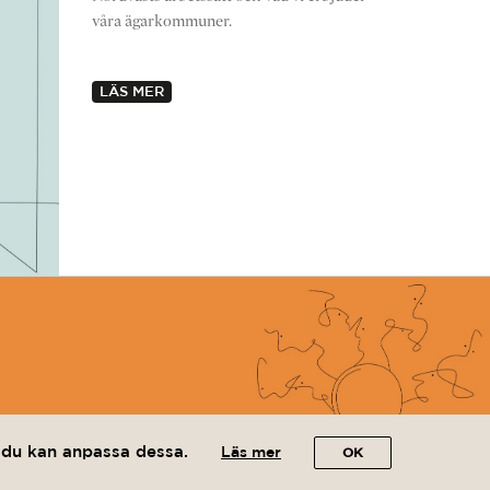
våra ägarkommuner.
LÄS MER
r du kan anpassa dessa.
Läs mer
OK