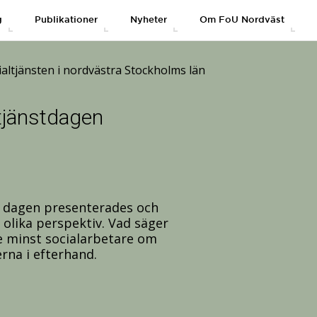
g
Publikationer
Nyheter
Om FoU Nordväst
altjänsten i nordvästra Stockholms län
tjänstdagen
 dagen presenterades och
olika perspektiv. Vad säger
e minst socialarbetare om
rna i efterhand.