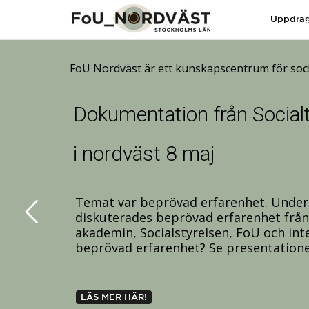
Uppdra
FoU Nordväst är ett kunskapscentrum för soci
Dokumentation från Social
i nordväst 8 maj
Temat var beprövad erfarenhet. Under
diskuterades beprövad erfarenhet från 
akademin, Socialstyrelsen, FoU och int
beprövad erfarenhet? Se presentatione
LÄS MER HÄR!