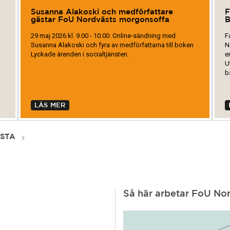
Susanna Alakoski och medförfattare
F
gästar FoU Nordvästs morgonsoffa
B
29 maj 2026 kl. 9.00 - 10.00. Online-sändning med
F
Susanna Alakoski och fyra av medförfattarna till boken
N
Lyckade ärenden i socialtjänsten.
e
U
b
LÄS MER
STA
Så här arbetar FoU No