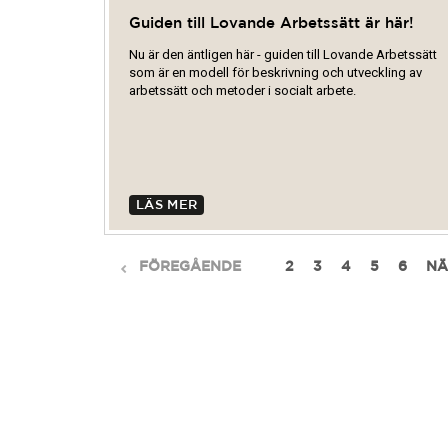
Guiden till Lovande Arbetssätt är här!
Nu är den äntligen här - guiden till Lovande Arbetssätt
som är en modell för beskrivning och utveckling av
arbetssätt och metoder i socialt arbete.
LÄS MER
FÖREGÅENDE
1
2
3
4
5
6
NÄ